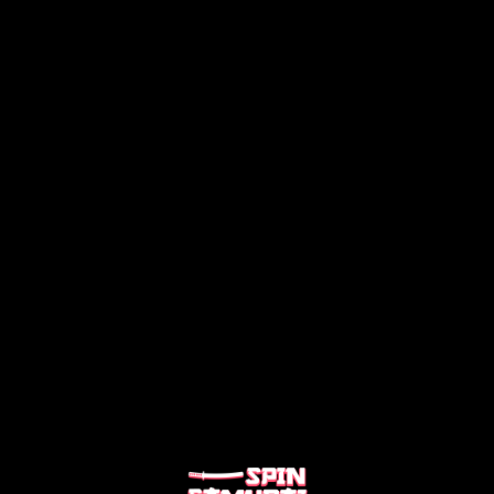
mento del requisito del bonus è €5 o equivalente in altr
e via live chat, if you have any questions regards this pr
.
LE RICCO
for players who have successfuly collected 3 promo icons.
your account section), make a deposit (at least €10), acti
 e riscattare un bonus di giri gratis misteriosi da una delle
 via live chat, if you have any issues or questions regard
45x wagering requirement. Maximum allowed bet when wage
.