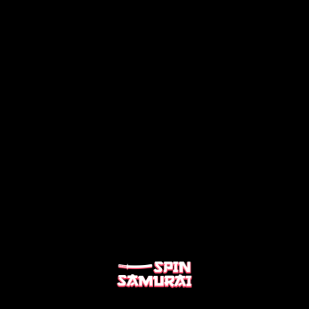
BLOGG
BANK
FAQ
VILKÅR OG BETINGELSER
BONUSVILKÅR OG -BETINGELSER
PERSONVERNERKLÆRING
RETNINGSLINJER FOR INFORMASJONSKAPSLER
ANSVARLIG SPILL
BETALINGSMETODER